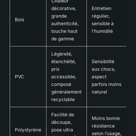
Chaleur
décorative,
Entretien
grande
régulier,
Bois
authenticité,
sensible à
touche haut
l’humidité
de gamme
Légèreté,
étanchéité,
Sensibilité
prix
aux chocs,
PVC
accessible,
aspect
composé
parfois moins
généralement
naturel
recyclable
Facilité de
Moins bonne
découpe,
résistance
Polystyrène
pose ultra
selon l’usage,