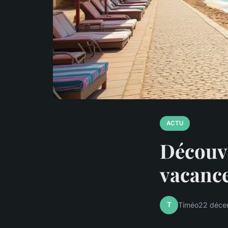
ACTU
Découvr
vacance
T
Timéo
22 déce