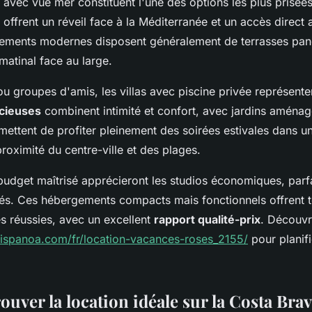
avec vue mer constituent l'une des options les plus prisées
s offrent un réveil face à la Méditerranée et un accès direct
ogements modernes disposent généralement de terrasses pa
matinal face au large.
ou groupes d'amis, les villas avec piscine privée représenten
cieuses
combinent intimité et confort, avec jardins aména
mettent de profiter pleinement des soirées estivales dans un
proximité du centre-ville et des plages.
udget maîtrisé apprécieront les studios économiques, parf
ués. Ces hébergements compacts mais fonctionnels offrent t
s réussies, avec un excellent
rapport qualité-prix
. Découvre
ispanoa.com/fr/location-vacances-roses_2155/
pour planif
ver la location idéale sur la Costa Brav