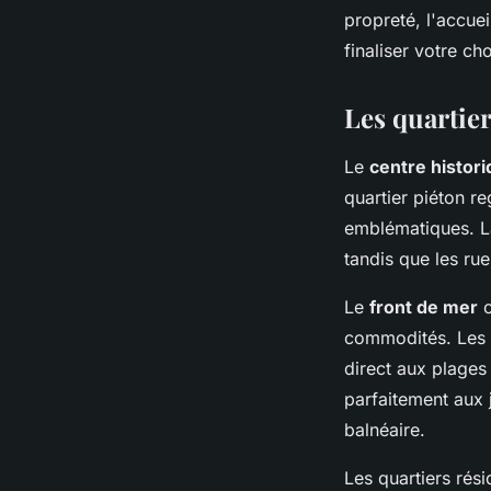
propreté, l'accue
finaliser votre cho
Les quartie
Le
centre histor
quartier piéton r
emblématiques. La
tandis que les rue
Le
front de mer
c
commodités. Les a
direct aux plages
parfaitement aux 
balnéaire.
Les quartiers rési