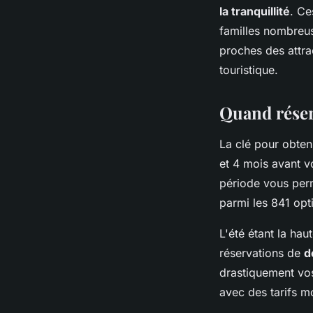
la tranquillité
. Ce
familles nombreus
proches des attrac
touristique.
Quand réserv
La clé pour obten
et 4 mois avant v
période vous perm
parmi les 841 opt
L'été étant la hau
réservations de
d
drastiquement vos
avec des tarifs m