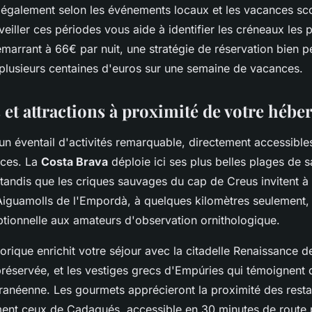
t également selon les événements locaux et les vacances sco
eiller ces périodes vous aide à identifier les créneaux les
émarrant à 66€ par nuit, une stratégie de réservation bien 
plusieurs centaines d'euros sur une semaine de vacances.
s et attractions à proximité de votre héb
un éventail d'activités remarquable, directement accessible
nces. La
Costa Brava
déploie ici ses plus belles plages de sa
, tandis que les criques sauvages du cap de Creus invitent à
Aiguamolls de l'Empordà, à quelques kilomètres seulement,
ptionnelle aux amateurs d'observation ornithologique.
torique enrichit votre séjour avec la citadelle Renaissance d
réservée, et les vestiges grecs d'Empúries qui témoignent
rranéenne. Les gourmets apprécieront la proximité des resta
ment ceux de Cadaqués, accessible en 30 minutes de route