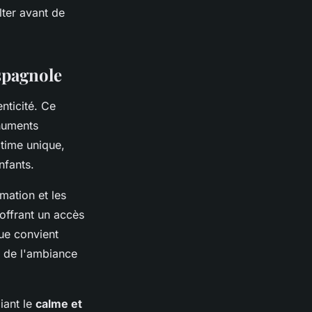
lter avant de
spagnole
nticité. Ce
onuments
time unique,
nfants.
mation et les
offrant un accès
que convient
t de l'ambiance
giant le
calme et