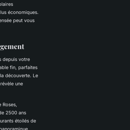
laires
 plus économiques.
pensée peut vous
ergement
s depuis votre
ble fin, parfaites
 la découverte. Le
 révèle une
e Roses,
 de 2500 ans
urants étoilés de
 panoramique.