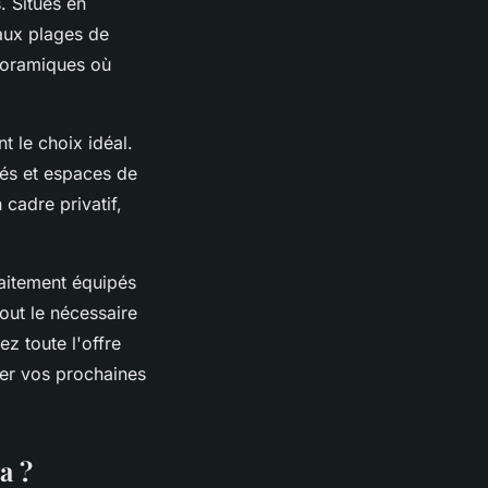
. Situés en
 aux plages de
noramiques où
t le choix idéal.
gés et espaces de
 cadre privatif,
aitement équipés
out le nécessaire
z toute l'offre
ier vos prochaines
a ?