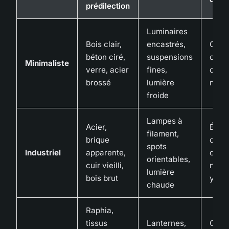
prédilection
Luminaires
Bois clair,
encastrés,
Calm
béton ciré,
suspensions
ordre
Minimaliste
verre, acier
fines,
clart
brossé
lumière
ment
froide
Lampes à
Acier,
Énerg
filament,
brique
carac
spots
Industriel
apparente,
côté 
orientables,
cuir vieilli,
new-
lumière
bois brut
yorka
chaude
Raphia,
tissus
Lanternes,
Chale