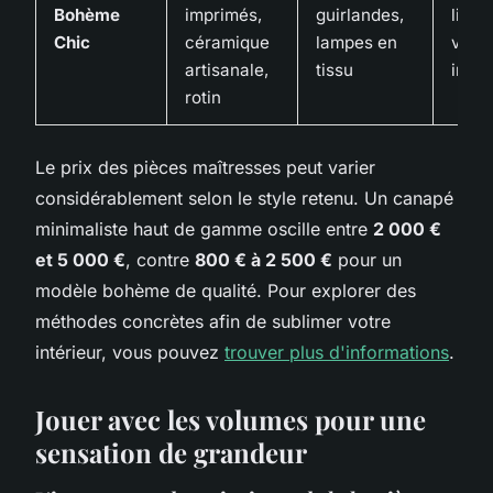
Bohème
imprimés,
guirlandes,
libert
Chic
céramique
lampes en
voya
artisanale,
tissu
intér
rotin
Le prix des pièces maîtresses peut varier
considérablement selon le style retenu. Un canapé
minimaliste haut de gamme oscille entre
2 000 €
et 5 000 €
, contre
800 € à 2 500 €
pour un
modèle bohème de qualité. Pour explorer des
méthodes concrètes afin de sublimer votre
intérieur, vous pouvez
trouver plus d'informations
.
Jouer avec les volumes pour une
sensation de grandeur