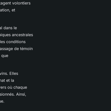
tagent volontiers
ation, et
al dans le
hniques ancestrales
les conditions
passage de témoin
t que
ins. Elles
mat et la
vers où chaque
sionnés. Ainsi,
ue.