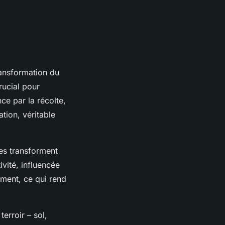
ransformation du
rucial pour
ce par la récolte,
ation, véritable
ies transforment
vité, influencée
ement, ce qui rend
terroir – sol,