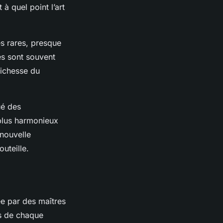
à quel point l’art
s rares, presque
es sont souvent
richesse du
ué des
 plus harmonieux
 nouvelle
outeille.
ée par des maîtres
és de chaque