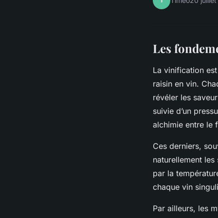
T
Timéo
20 juille
Les fondeme
La vinification e
raisin en vin. Ch
révéler les saveu
suivie d’un pressu
alchimie entre le 
Ces derniers, sou
naturellement les
par la températur
chaque vin singuli
Par ailleurs, les 