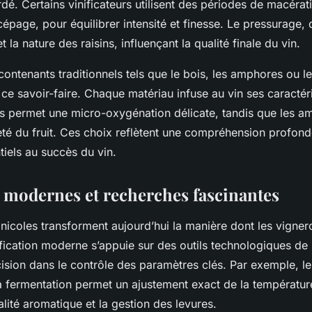
dé. Certains vinificateurs utilisent des périodes de macérat
cépage, pour équilibrer intensité et finesse. Le pressurage, q
t la nature des raisins, influençant la qualité finale du vin.
contenants traditionnels tels que le bois, les amphores ou l
ce savoir-faire. Chaque matériau infuse au vin ses caractéri
is permet une micro-oxygénation délicate, tandis que les 
eté du fruit. Ces choix reflètent une compréhension profonde
ntiels au succès du vin.
 modernes et recherches fascinantes
inicoles transforment aujourd’hui la manière dont les vigner
nification moderne s’appuie sur des outils technologiques de 
cision dans le contrôle des paramètres clés. Par exemple, le
a fermentation permet un ajustement exact de la température
lité aromatique et la gestion des levures.