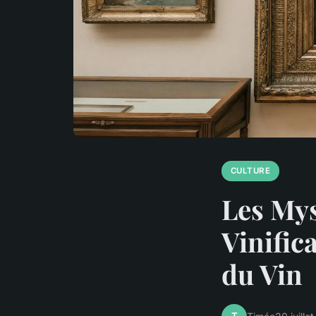
CULTURE
Les Mys
Vinific
du Vin