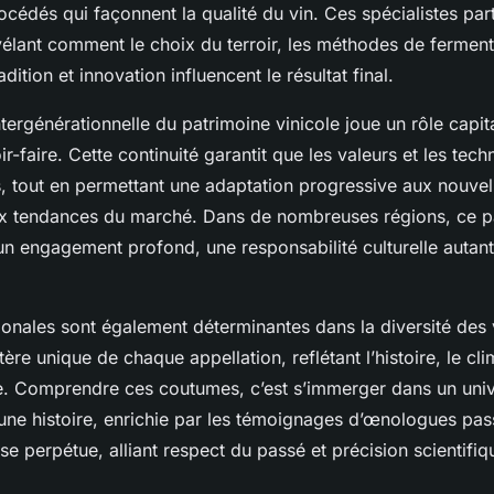
océdés qui façonnent la qualité du vin. Ces spécialistes par
évélant comment le choix du terroir, les méthodes de ferment
radition et innovation influencent le résultat final.
tergénérationnelle du patrimoine vinicole joue un rôle capit
r-faire. Cette continuité garantit que les valeurs et les tec
, tout en permettant une adaptation progressive aux nouvel
ux tendances du marché. Dans de nombreuses régions, ce 
n engagement profond, une responsabilité culturelle autan
ionales sont également déterminantes dans la diversité des v
tère unique de chaque appellation, reflétant l’histoire, le cli
le. Comprendre ces coutumes, c’est s’immerger dans un uni
 une histoire, enrichie par les témoignages d’œnologues pas
l se perpétue, alliant respect du passé et précision scientifiq