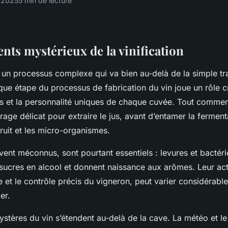
t 2025
5 min de lecture
nts mystérieux de la vinification
st un processus complexe qui va bien au-delà de la simple t
aque étape du processus de fabrication du vin joue un rôle c
rs et la personnalité uniques de chaque cuvée. Tout commen
rage délicat pour extraire le jus, avant d’entamer la ferment
fruit et les micro-organismes.
vent méconnus, sont pourtant essentiels : levures et bactér
 sucres en alcool et donnent naissance aux arômes. Leur acti
e et le contrôle précis du vigneron, peut varier considérabl
er.
mystères du vin s’étendent au-delà de la cave. La météo et le 