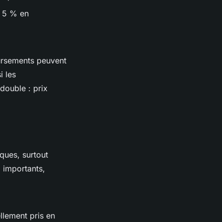
à 5 % en
oursements peuvent
i les
double : prix
iques, surtout
e
importants,
llement pris en