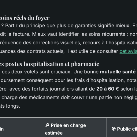
soins réels du foyer
 ? Partir du principe que plus de garanties signifie mieux. E
rdit la facture. Mieux vaut identifier les soins récurrents : n
fréquence des corrections visuelles, recours à l’hospitalisat
ances des contrats actuels, il est utile de consulter
cet avi
s postes hospitalisation et pharmacie
, ces deux volets sont cruciaux. Une bonne
mutuelle santé 
oursement conséquent pour les frais d’hospitalisation, no
re, avec des forfaits journaliers allant de
20 à 60 €
selon l
 charge des médicaments doit couvrir une partie non néglig
ts longs.
🔎 Prise en charge
in
🎯 Public ci
estimée