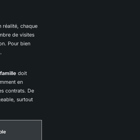
n réalité, chaque
ombre de visites
ion. Pour bien
s
.
famille
doit
tamment en
es contrats. De
eable, surtout
ble