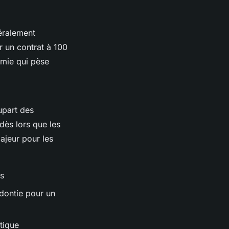
éralement
r un contrat à 100
omie qui pèse
upart des
 dès lors que les
ajeur pour les
es
odontie pour un
atique